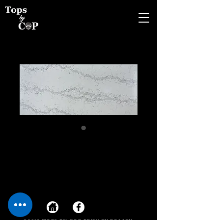
Calacatta
Naples™